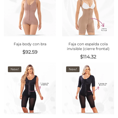
Faja body con bra
Faja con espalda cola
invisible (cierre frontal)
$
92.59
$
114.32
New!
New!