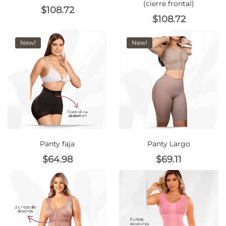
(cierre frontal)
$
108.72
$
108.72
New!
New!
Panty faja
Panty Largo
$
64.98
$
69.11