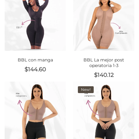
with an unlimited subscription
service, Envato helps creatives
like you get projects done
faster.
BBL con manga
BBL La mejor post
About Envato
operatoria 1-3
$
144.60
$
140.12
Careers
Privacy Policy
New!
Sitemap
Community
Blog
Forums