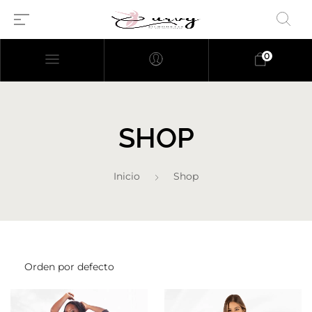
0
SHOP
Inicio
Shop
Millions of people around the
world visit Envato to buy and
sell creative assets, use smart
design templates, learn
creative skills or even hire
freelancers. With an industry-
leading marketplace paired