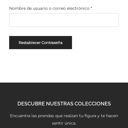
with an unlimited subscription
Nombre de usuario o correo electrónico
*
service, Envato helps creatives
like you get projects done
faster.
Restablecer Contraseña
About Envato
Careers
Privacy Policy
Sitemap
DESCUBRE NUESTRAS COLECCIONES
Community
Blog
Encuentra las prendas que realzan tu figura y te hacen
sentir única.
Forums