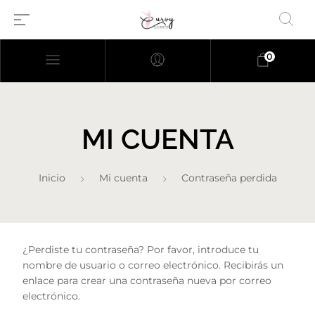
0
MI CUENTA
Inicio
Mi cuenta
Contraseña perdida
Millions of people around the
world visit Envato to buy and
¿Perdiste tu contraseña? Por favor, introduce tu
sell creative assets, use smart
nombre de usuario o correo electrónico. Recibirás un
design templates, learn
enlace para crear una contraseña nueva por correo
creative skills or even hire
electrónico.
freelancers. With an industry-
leading marketplace paired