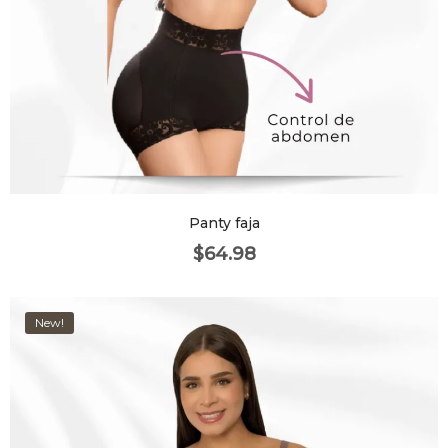
Panty faja
$
64.98
New!