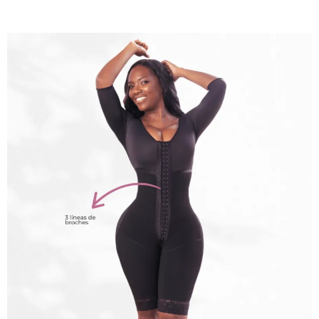
subscription service, Envato helps
creatives like you get projects
done faster.
About Envato
Careers
Privacy Policy
Sitemap
Community
Blog
Forums