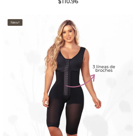
$
110.96
New!