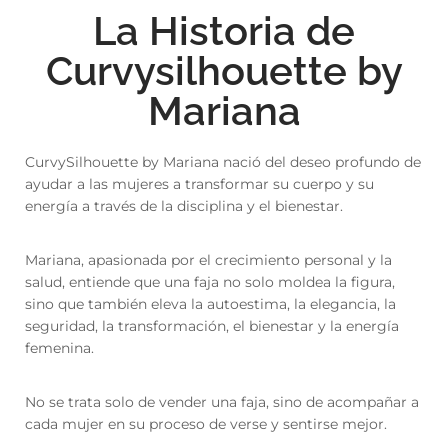
La Historia de
with an unlimited subscription
service, Envato helps creatives
Curvysilhouette by
like you get projects done
faster.
Mariana
CurvySilhouette by Mariana nació del deseo profundo de
ayudar a las mujeres a transformar su cuerpo y su
energía a través de la disciplina y el bienestar.
About Envato
Careers
Mariana, apasionada por el crecimiento personal y la
Privacy Policy
salud, entiende que una faja no solo moldea la figura,
sino que también eleva la autoestima, la elegancia, la
Sitemap
seguridad, la transformación, el bienestar y la energía
femenina.
Community
Blog
No se trata solo de vender una faja, sino de acompañar a
cada mujer en su proceso de verse y sentirse mejor.
Forums