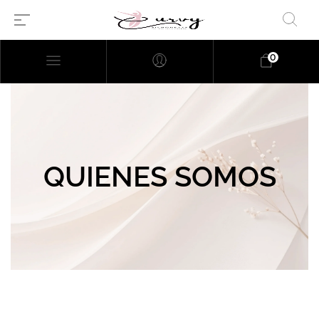
0
QUIENES SOMOS
Millions of people around the
world visit Envato to buy and
sell creative assets, use smart
design templates, learn
creative skills or even hire
freelancers. With an industry-
leading marketplace paired