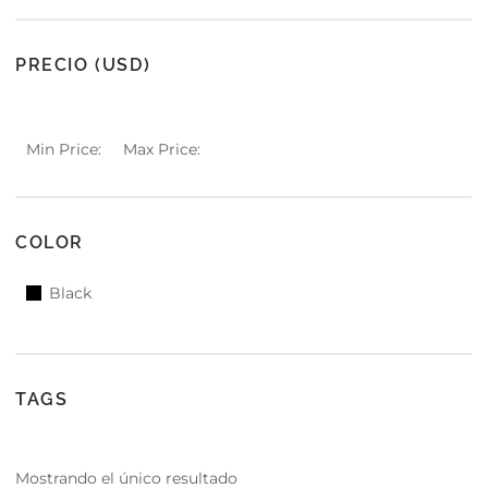
with an unlimited subscription
service, Envato helps creatives
PRECIO (USD)
like you get projects done
faster.
Min Price:
Max Price:
About Envato
COLOR
Careers
Black
Privacy Policy
Sitemap
Community
TAGS
Blog
Forums
Mostrando el único resultado