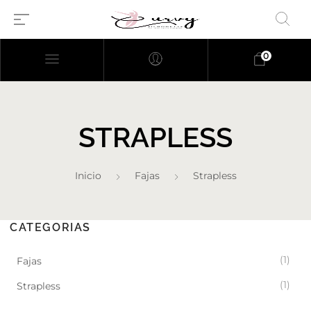
0
STRAPLESS
Inicio
Fajas
Strapless
Millions of people around the
CATEGORIAS
world visit Envato to buy and
sell creative assets, use smart
(1)
Fajas
design templates, learn
creative skills or even hire
(1)
Strapless
freelancers. With an industry-
leading marketplace paired