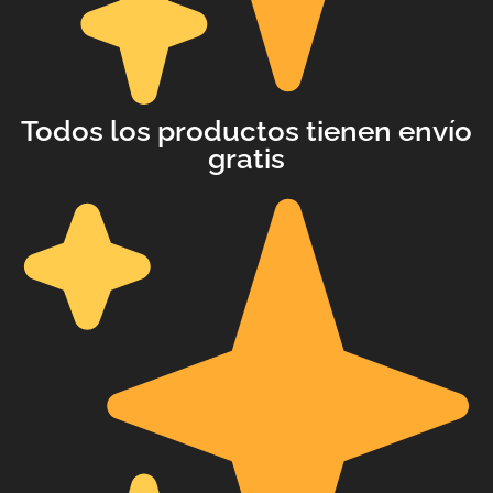
with an unlimited subscription
service, Envato helps creatives
like you get projects done
faster.
Todos los productos tienen envío
gratis
About Envato
Careers
Privacy Policy
Sitemap
Community
Blog
Forums