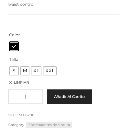
waist control.
Color
Talla
S
M
XL
XXL
LIMPIAR
Añadir Al Carrito
SKU
CSLB3200
Category
Entrenadores de cintura