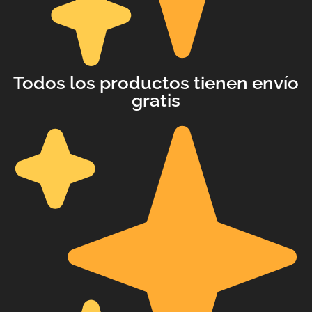
with an unlimited subscription
service, Envato helps creatives
like you get projects done
faster.
Todos los productos tienen envío
gratis
About Envato
Careers
Privacy Policy
Sitemap
Community
Blog
Forums