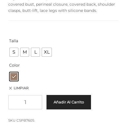
covered bust, perineal closure, covered back, shoulder
clasps, butt-lift, lace legs with silicone bands.
Talla
S
M
L
XL
Color
LIMPIAR
Añadir Al Carrito
SKU
CSPB760S