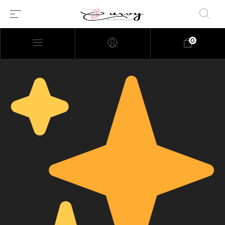
0
Millions of people around the
world visit Envato to buy and
sell creative assets, use smart
design templates, learn
creative skills or even hire
freelancers. With an industry-
leading marketplace paired