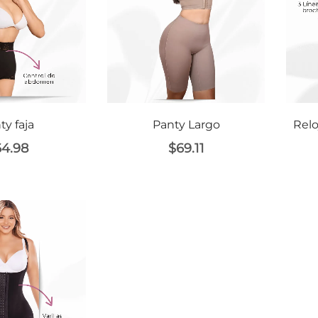
ty faja
Panty Largo
Relo
64.98
$
69.11