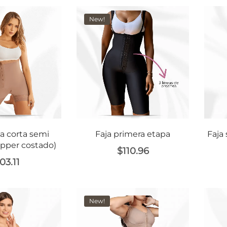
New!
na corta semi
Faja primera etapa
Faja 
zipper costado)
$
110.96
03.11
New!