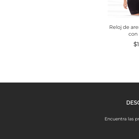
Reloj de are
con 
$
DES
Encuentra las pr