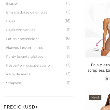
(2)
Brasier
(2)
Entrenadores de cintura
(16)
Fajas
(1)
Fajas con varillas
(6)
Latina convencional
(1)
Nuevos lanzamientos
(1)
Panty levanta glúteos
(3)
Faja pier
Posparto y posoperatorio
strapless (
(2)
Reloj de arena
$
1
(1)
Strapless
New!
PRECIO (USD)