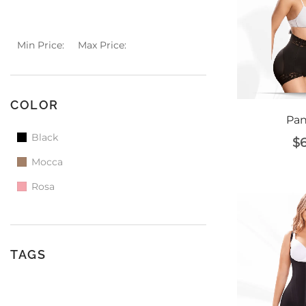
Min Price:
Max Price:
COLOR
Pan
Black
$
Mocca
Rosa
TAGS