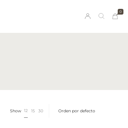
0
Millions of people around the world visit
Envato to buy and sell creative assets, use
smart design templates, learn creative skills
or even hire freelancers. With an industry-
leading marketplace paired with an
unlimited subscription service, Envato helps
creatives like you get projects done faster.
12
Show
15
30