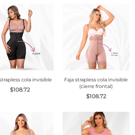
About Envato
Community
Careers
Blog
Privacy Policy
Forums
Sitemap
Meetups
strapless cola invisible
Faja strapless cola invisible
(cierre frontal)
$
108.72
$
108.72