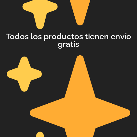
with an unlimited subscription
service, Envato helps creatives
like you get projects done
faster.
Todos los productos tienen envío
gratis
About Envato
Careers
Privacy Policy
Sitemap
Community
Blog
Forums