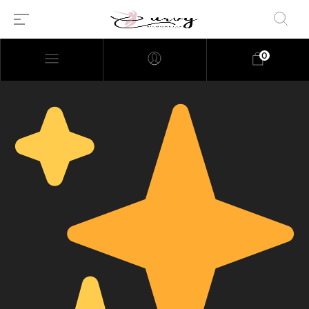
0
Millions of people around the
world visit Envato to buy and
sell creative assets, use smart
design templates, learn
creative skills or even hire
freelancers. With an industry-
leading marketplace paired